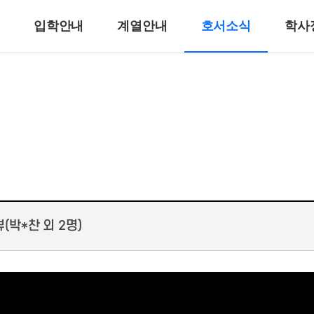
입학안내
계열안내
호서소식
학사
반려동물계열
반려견훈련ㆍ행동수정
반려동물미용
리
바이오동물
반려동물매개치료
고양이관리
호텔제과제빵계열
호텔식음료서비스계열
박*찬 외 2명)
호텔제과제빵
바리스타
호텔바텐더
호텔리어[호텔식음료]