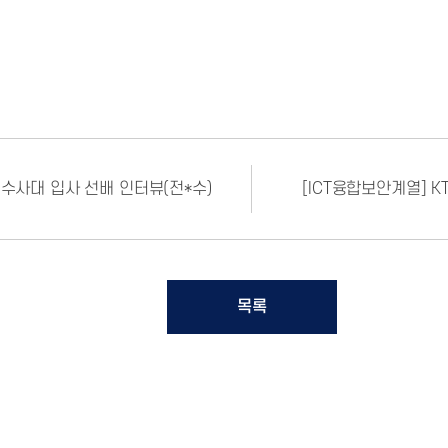
수사대 입사 선배 인터뷰(전*수)
[ICT융합보안계열] 
목록