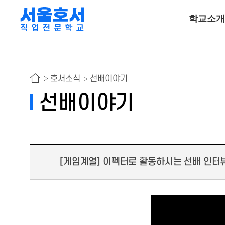
학교소개
특수동물사육
호서소식
선배이야기
동물보건ㆍ재활물
선배이야기
곤충사육
호텔조리계열
[게임계열] 이펙터로 활동하시는 선배 인터뷰(
호텔조리