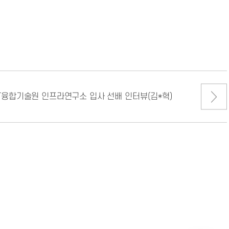
KT융합기술원 인프라연구소 입사 선배 인터뷰(김*혁)