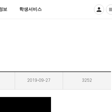
정보
학생서비스
디지털일러스트계열
웹툰만화
디지털애니메이션
게임그래픽
크리에이티브 일러스트
뷰티아트계열
2019-09-27
3252
헤어디자인
방송헤어[특수&바버헤어]
메이크업 아티스트
특수분장[방송분장]