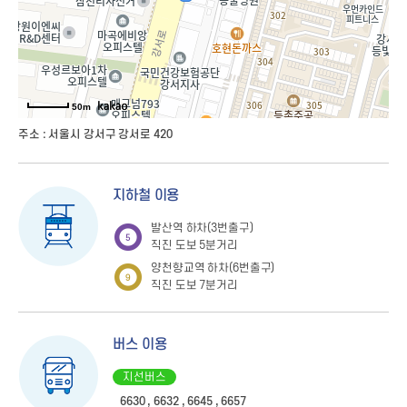
50m
주소 : 서울시 강서구 강서로 420
지하철 이용
발산역 하차(3번출구)
직진 도보 5분거리
양천향교역 하차(6번출구)
직진 도보 7분거리
버스 이용
지선버스
6630 , 6632 , 6645 , 6657