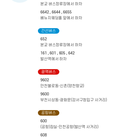
본교 버스정류장에서 하차
6642 , 6644 , 6655
베뉴지웨딩홀 앞에서 하차
간선버스
652
본교 버스정류장에서 하차
161 , 601 , 605 , 642
발산역에서 하차
광역버스
9602
안천블로동-신촌(양천향교)
9600
부천시상동-광화문(강서구청입구 사거리)
공항버스
600
(공항)잠실-인천공항(발산역 사거리)
608