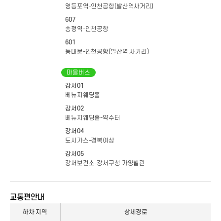
영등포역-인천공항(발산역사거리)
607
송정역-인천공항
601
동대문-인천공항(발산역 사거리)
마을버스
강서01
베뉴지웨딩홀
강서02
베뉴지웨딩홀-약수터
강서04
도시가스-경복여상
강서05
강서보건소-강서구청 가양별관
교통편안내
하차 지역
상세경로