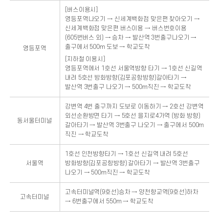
[버스이용시]
영등포역나오기 → 신세계백화점 맞은편 찾아오기 →
신세계백화점 맞은편 버스이용 → 버스번호이용
(605번버스 외) → 승차 → 발산역 3번출구나오기 →
출구에서 500m 도보 → 학교도착
영등포역
[지하철 이용시]
영등포역에서 1호선 서울역방향 타기 → 1호선 신길역
내려 5호선 방화방향(김포공항방향)갈아타기 →
발산역 3번출구 나오기 → 500m직진 → 학교도착
강변역 4번 출구까지 도보로 이동하기 → 2호선 강변역
외선순환방면 타기 → 5호선 을지로4가역 (방화 방향)
동서울터미널
갈아타기 → 발산역 3번출구 나오기 → 출구에서 500m
직진 → 학교도착
1호선 인천방향타기 → 1호선 신길역 내려 5호선
서울역
방화방향(김포공항방향) 갈아타기 → 발산역 3번출구
나오기 → 500m직진 → 학교도착
고속터미널역(9호선)승차 → 양천향교역(9호선)하차
고속터미널
→ 6번출구에서 550m → 학교도착