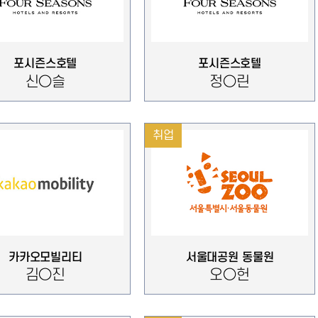
포시즌스호텔
포시즌스호텔
신○슬
정○린
취업
카카오모빌리티
서울대공원 동물원
김○진
오○헌