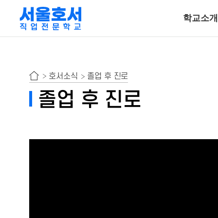
학교소개
특수동물사육
호서소식
졸업 후 진로
동물보건ㆍ재활물
졸업 후 진로
곤충사육
호텔조리계열
호텔조리