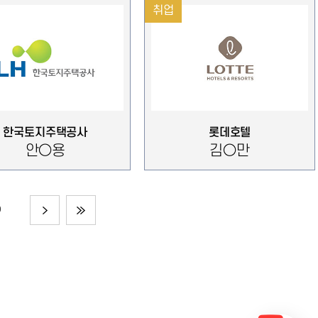
취업
한국토지주택공사
롯데호텔
안○용
김○만
0