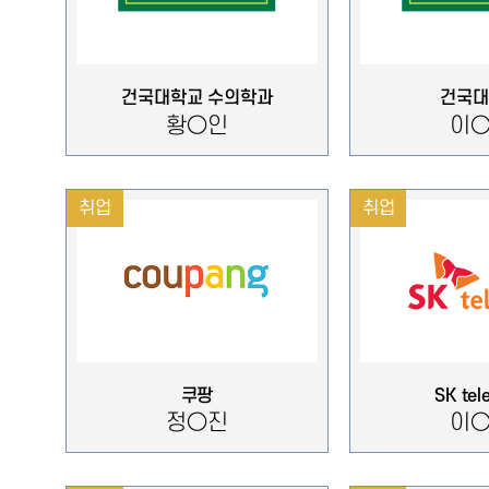
건국대학교 수의학과
건국대
황○인
이
취업
취업
쿠팡
SK te
정○진
이