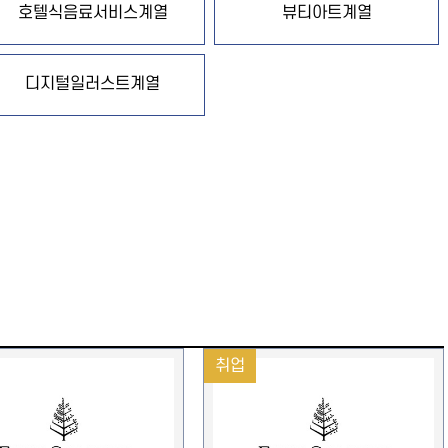
호텔식음료서비스계열
뷰티아트계열
디지털일러스트계열
취업