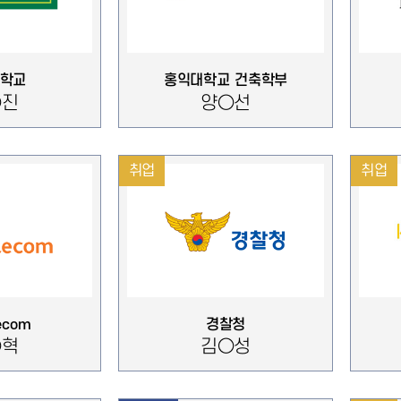
학교
홍익대학교 건축학부
○진
양○선
취업
취업
lecom
경찰청
○혁
김○성