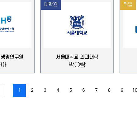
대학원
취업
의생명연구원
서울대학교 의과대학
○아
박○람
1
2
3
4
5
6
7
8
9
1