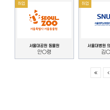
취업
취업
서울대공원 동물원
서울대병원 
안○령
김