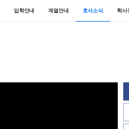
입학안내
계열안내
호서소식
학사
반려동물계열
반려견훈련ㆍ행동수정
반려동물미용
리
바이오동물
반려동물매개치료
고양이관리
호텔제과제빵계열
호텔식음료서비스계열
호텔제과제빵
바리스타
호텔바텐더
호텔리어[호텔식음료]