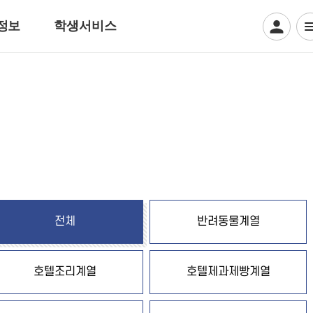
정보
학생서비스
디지털일러스트계열
웹툰만화
디지털애니메이션
게임그래픽
크리에이티브 일러스트
뷰티아트계열
전체
반려동물계열
헤어디자인
방송헤어[특수&바버헤어]
호텔조리계열
호텔제과제빵계열
메이크업 아티스트
특수분장[방송분장]