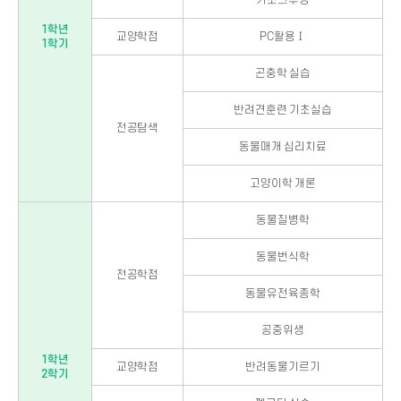
1학년
교양학점
PC활용Ⅰ
1학기
곤충학 실습
반려견훈련 기초실습
전공탐색
동물매개 심리치료
고양이학 개론
동물질병학
동물번식학
전공학점
동물유전육종학
공중위생
1학년
교양학점
반려동물기르기
2학기