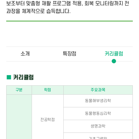
보조부터 맞춤형 재활 프로그램 적용, 회복 모니터링까지 전
과정을 체계적으로 습득합니다.
소개
특장점
커리큘럼
■
커리큘럼
구분
학점
주요과목
동물해부생리학
동물행동심리학
전공학점
생명과학
기초그루밍