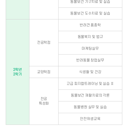
동물보건 기구치료 및 실습
동물보건 도수치료 및 실습
반려견 품종학
동물복지 및 법규
전공학점
마케팅실무
반려동물 창업실무
2학년
교양학점
식생활 및 건강
2학기
고급 피지컬트레이닝 및 실습 Ⅱ
동물보건 재활치료의 각론
전공
특성화
동물병원 실무 및 실습
안전위생교육