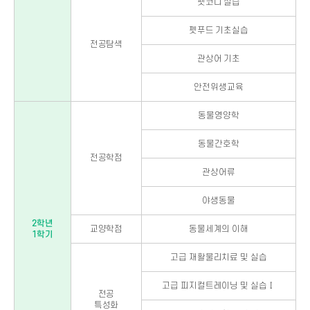
펫코디 실습
펫푸드 기초실습
전공탐색
관상어 기초
안전위생교육
동물영양학
동물간호학
전공학점
관상어류
야생동물
2학년
교양학점
동물세계의 이해
1학기
고급 재활물리치료 및 실습
고급 피지컬트레이닝 및 실습Ⅰ
전공
특성화