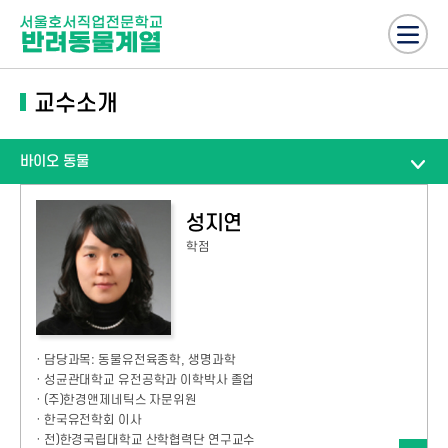
교수소개
바이오 동물
성지연
학점
· 담당과목: 동물유전육종학, 생명과학
· 성균관대학교 유전공학과 이학박사 졸업
· (주)한경앤제네틱스 자문위원
· 한국유전학회 이사
· 전)한경국립대학교 산학협력단 연구교수