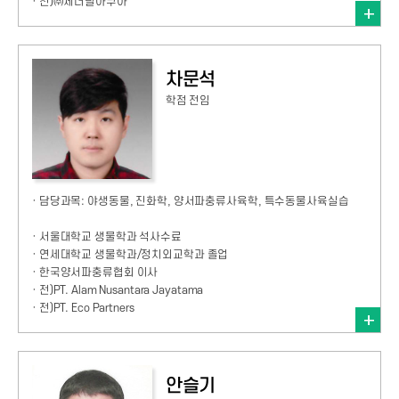
· 전)㈜제너럴아쿠아
차문석
학점 전임
· 담당과목: 야생동물, 진화학, 양서파충류사육학, 특수동물사육실습
· 서울대학교 생물학과 석사수료
· 연세대학교 생물학과/정치외교학과 졸업
· 한국양서파충류협회 이사
· 전)PT. Alam Nusantara Jayatama
· 전)PT. Eco Partners
안슬기