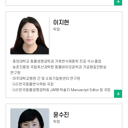
이지현
학점
· 중앙대학교 동물생명공학과 가축번식육종학 전공 석사 졸업
· 농촌진흥청 국립축산과학원 동물바이오공학과 가금형질전환실
연구원
· 아주대학교병원 간 및 소화기질환센터 연구원
· (사) 한국동물번식학회 국장
· (사) 한국동물생명공학회 JARB 학술지 Manuscript Editor 및 국장
윤수진
학점