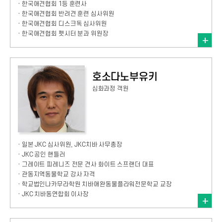
· 한국애견협회 1등 훈련사
· 한국애견협회 반려견 훈련 심사위원
· 한국애견협회 디스크독 심사위원
· 한국애견협회 펫시터 분과 위원장
호소다노부유키
심화과정 객원
· 일본 JKC 심사위원, JKC치바 사무총장
· JKC 공인 핸들러
· 그레이트 피레니즈 전문 견사 화이트 스프랜더 대표
· 관동지역동물학교 강사 자격
· 학교법인나카무라학원 치바애완동물플라워전문학교 교장
· JKC 치바동연합회 이사장