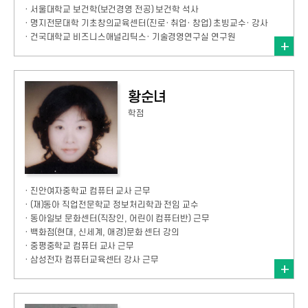
· 서울대학교 보건학(보건경영 전공) 보건학 석사
· 명지전문대학 기초창의교육센터(진로· 취업· 창업) 초빙교수· 강사
· 건국대학교 비즈니스애널리틱스· 기술경영연구실 연구원
황순녀
학점
· 진안여자중학교 컴퓨터 교사 근무
· (재)동아 직업전문학교 정보처리학과 전임 교수
· 동아일보 문화센터(직장인, 어린이 컴퓨터반) 근무
· 백화점(현대, 신세계, 애경)문화 센터 강의
· 중평중학교 컴퓨터 교사 근무
· 삼성전자 컴퓨터교육센터 강사 근무