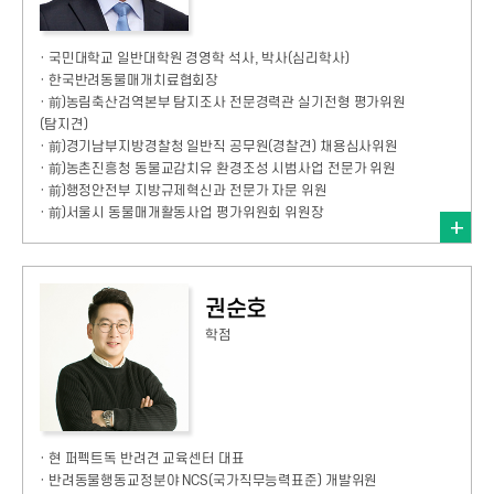
· 국민대학교 일반대학원 경영학 석사, 박사(심리학사)
· 한국반려동물매개치료협회장
· 前)농림축산검역본부 탐지조사 전문경력관 실기전형 평가위원
(탐지견)
· 前)경기남부지방경찰청 일반직 공무원(경찰견) 채용심사위원
· 前)농촌진흥청 동물교감치유 환경조성 시범사업 전문가 위원
· 前)행정안전부 지방규제혁신과 전문가 자문 위원
· 前)서울시 동물매개활동사업 평가위원회 위원장
권순호
학점
· 현 퍼펙트독 반려견 교육센터 대표
· 반려동물행동교정분야 NCS(국가직무능력표준) 개발위원