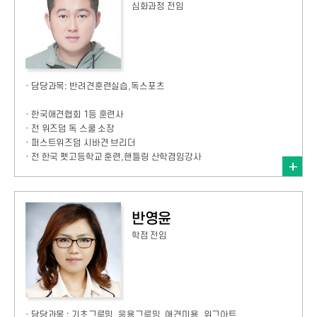
심화과정 전임
· 담당과목: 반려견훈련실습,독스포츠
· 한국애견협회 1등 훈련사
· 전 위즈덤 독 스쿨 소장
· 퍼스트위즈덤 시바견 브리더
· 전 한국 펫고등학교 훈련,핸들링 산학겸임강사
반영윤
학점 전임
· 담당과목 : 기초그루밍, 응용그루밍, 애견미용, 위그아트,