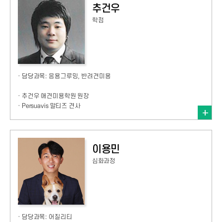
추건우
학점
· 담당과목: 응용그루밍, 반려견미용
· 추건우 애견미용학원 원장
· Persuavis 말티즈 견사
이용민
심화과정
· 담당과목: 어질리티