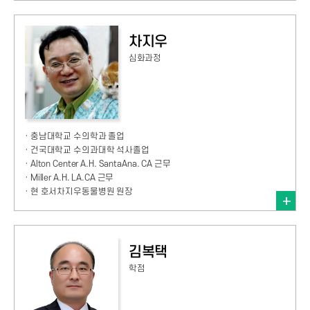
차지우
심화과정
· 충남대학교 수의학과 졸업
· 건국대학교 수의과대학 석사졸업
· Alton Center A.H. SantaAna. CA 근무
· Miller A.H. LA.CA 근무
· 현 호서차지우동물병원 원장
김복택
학점