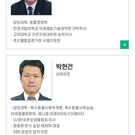
· 담당과목: 동물영양학
· 한경국립대학교 미래융합기술대학원 이학박사
· 고려대학교 자연자원대학원 농학석사
· 축산물품질평가원 서울지원장
박현건
심화과정
· 담당과목 : 특수동물사육학개론, 특수동물사육실습,
야생동물분류학, 애니멀 큐레이터&크리에이터
· (사)한국관상생물협회 이사
· 파충류 번식 농장 KENTA 대표
· SBS 공생의 법칙 자문