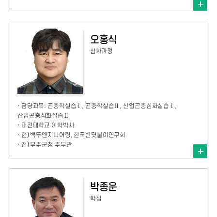
오홍식
심화과정
· 담당과목: 곤충학실습Ⅰ, 곤충학실습Ⅱ, 산업곤충심화실습Ⅰ,
산업곤충심화실습Ⅱ
· 대전대학교 이학박사
· 현) 백두엔지니어링, 한국반딧불이연구회
· 전) 무주군청 주무관
박종운
학점