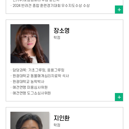
· 전) (주)보듬컴퍼니 주임 훈련사
· 2024 반려견 종합 훈련경기대회 우수지도수상 수상
장소영
학점
· 담당과목: 기초그루밍, 응용그루밍
· 원광대학교 동물매개심리치료학 석사
· 원광대학교 농학박사
· 애견연맹 미용심사위원
· 애견연맹 도그쇼심사위원
지인환
학점