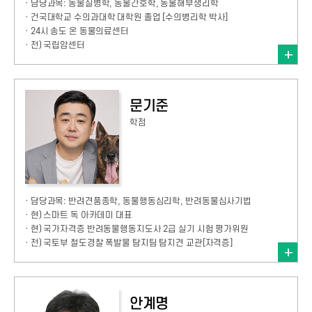
· 담당과목: 동물질병학, 동물간호학, 동물해부생리학
· 건국대학교 수의과대학 대학원 졸업 [수의병리학 박사]
· 24시 송도 온 동물의료센터
· 전) 국립암센터
문기준
학점
· 담당과목: 반려견품종학, 동물행동심리학, 반려동물심사기법
· 현) 스마트 독 아카데미 대표
· 현) 국가자격증 반려동물행동지도사 2급 실기 시험 평가위원
· 전) 국토부 철도경찰 폭발물 탐지팀 탐지견 교관[자격증]
안계명