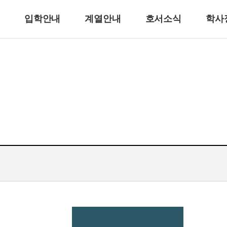
입학안내
계열안내
호서소식
학사
반려동물계열
반려견훈련ㆍ행동수정
반려동물미용
리
바이오동물
반려동물매개치료
고양이관리
호텔제과제빵계열
호텔식음료서비스계열
호텔제과제빵
바리스타
호텔바텐더
호텔리어[호텔식음료]