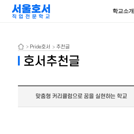
학교소개
특수동물사육
Pride호서
추천글
동물보건ㆍ재활물
호서추천글
곤충사육
호텔조리계열
맞춤형 커리큘럼으로 꿈을 실현하는 학교
호텔조리