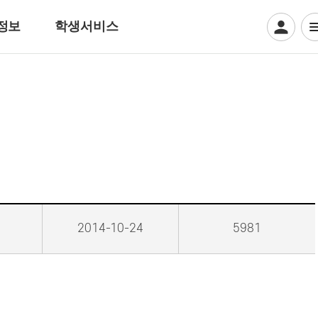
정보
학생서비스
디지털일러스트계열
웹툰만화
디지털애니메이션
게임그래픽
크리에이티브 일러스트
뷰티아트계열
2014-10-24
5981
헤어디자인
방송헤어[특수&바버헤어]
메이크업 아티스트
특수분장[방송분장]