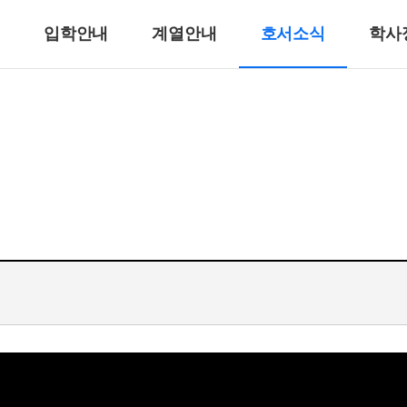
입학안내
계열안내
호서소식
학사
반려동물계열
반려견훈련ㆍ행동수정
반려동물미용
리
바이오동물
반려동물매개치료
고양이관리
호텔제과제빵계열
호텔식음료서비스계열
호텔제과제빵
바리스타
호텔바텐더
호텔리어[호텔식음료]