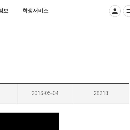
정보
학생서비스
디지털일러스트계열
게임그래픽
웹툰만화
디지털애니메이션
크리에이티브 일러스트
뷰티아트계열
2016-05-04
28213
헤어디자인
방송헤어[특수&바버헤어]
메이크업 아티스트
특수분장[방송분장]