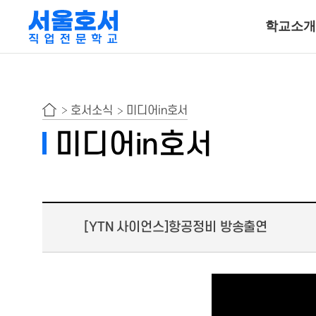
학교소개
특수동물사육
호서소식
미디어in호서
동물보건ㆍ재활물
미디어in호서
곤충사육
호텔조리계열
[YTN 사이언스]항공정비 방송출연
호텔조리