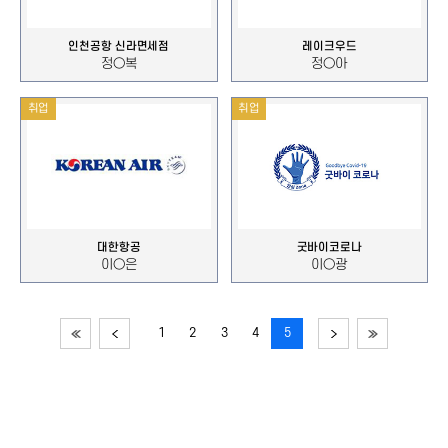
인천공항 신라면세점
레이크우드
정○복
정○아
취업
취업
대한항공
굿바이코로나
이○은
이○광
1
2
3
4
5