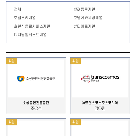
전체
반려동물계열
호텔조리계열
호텔제과제빵계열
호텔식음료서비스계열
뷰티아트계열
디지털일러스트계열
취업
취업
소상공인진흥공단
㈜트랜스코스모스코리아
조○석
김○민
취업
취업