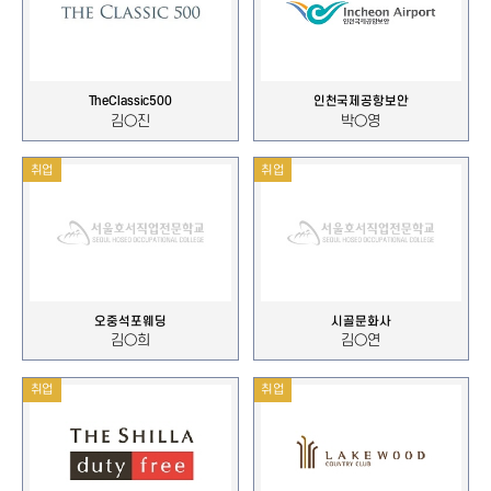
TheClassic500
인천국제공항보안
김○진
박○영
취업
취업
오중석포웨딩
시골문화사
김○희
김○연
취업
취업