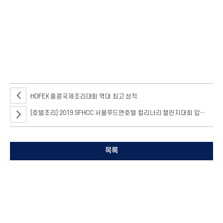
대한민국 국제요리&제과경연대회’에서 서울호서 호텔조리 과정은 금메달
14개, 은메달 10개, 최우수상 5개, 우수상 5개를 수상해 대회최다 수상의
영예를 안았습니다.
HOFEX 홍콩국제조리대회 역대 최고 성적
[호텔조리] 2019 SFHCC 서울푸드앤호텔 컬리너리 챌린지대회 압도적 종합우승 차지
목록