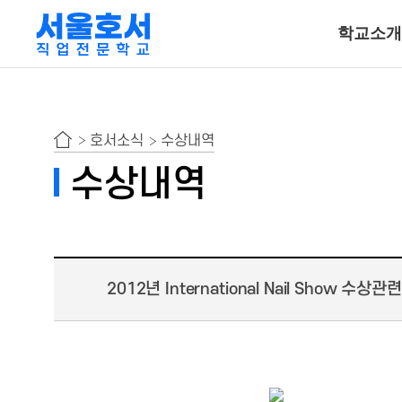
학교소개
특수동물사육
호서소식
수상내역
동물보건ㆍ재활물
수상내역
곤충사육
호텔조리계열
2012년 International Nail Show 수상관련
호텔조리