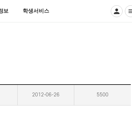
정보
학생서비스
디지털일러스트계열
웹툰만화
디지털애니메이션
게임그래픽
크리에이티브 일러스트
뷰티아트계열
2012-06-26
5500
헤어디자인
방송헤어[특수&바버헤어]
메이크업 아티스트
특수분장[방송분장]