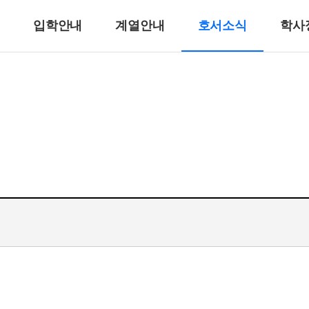
입학안내
계열안내
호서소식
학사
반려동물계열
반려견훈련ㆍ행동수정
반려동물미용
리
바이오동물
반려동물매개치료
고양이관리
호텔제과제빵계열
호텔식음료서비스계열
호텔제과제빵
바리스타
호텔바텐더
호텔리어[호텔식음료]