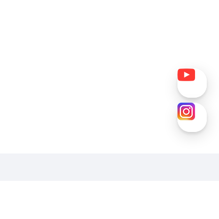
호
패밀리사이트
2-06777
원일용학장
clccclcc@shoseo.ac.kr