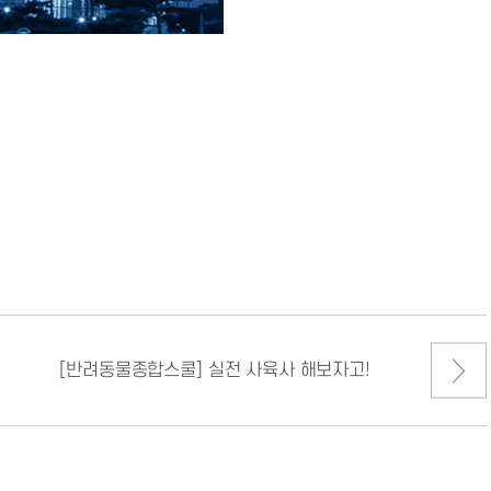
시~13시 / 장소:서울호서 1호
2.비상탈출 시연 및 체험 / 3.
[반려동물종합스쿨] 실전 사육사 해보자고!