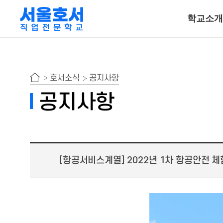
학교소개
특수동물사육
호서소식
공지사항
동물보건ㆍ재활물
공지사항
곤충사육
호텔조리계열
[항공서비스계열] 2022년 1차 항공안전 
호텔조리