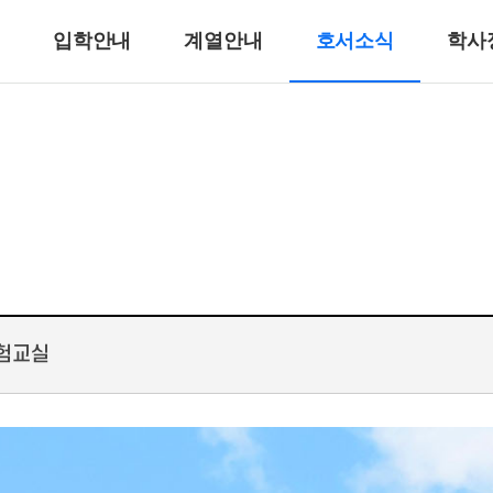
입학안내
계열안내
호서소식
학사
반려동물계열
반려견훈련ㆍ행동수정
반려동물미용
리
바이오동물
반려동물매개치료
고양이관리
호텔제과제빵계열
호텔식음료서비스계열
체험교실
호텔제과제빵
바리스타
호텔바텐더
호텔리어[호텔식음료]