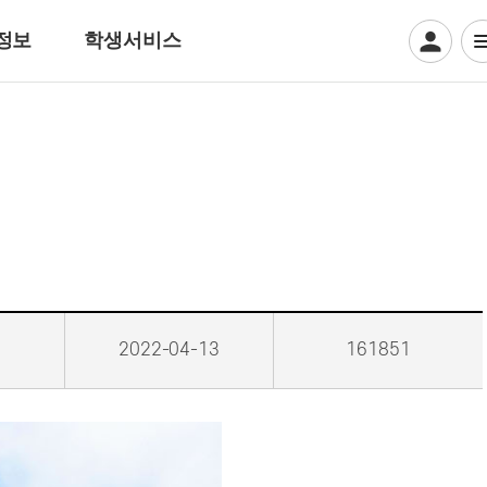
정보
학생서비스
디지털일러스트계열
웹툰만화
디지털애니메이션
게임그래픽
크리에이티브 일러스트
뷰티아트계열
2022-04-13
161851
헤어디자인
방송헤어[특수&바버헤어]
메이크업 아티스트
특수분장[방송분장]