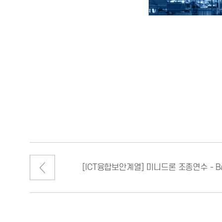
서울호서 항공서비스계열 
관 11층 항공안전훈련센
항공보안 X-RAY 검
[ICT융합보안계열] 미니드론 조종연수 - Bas