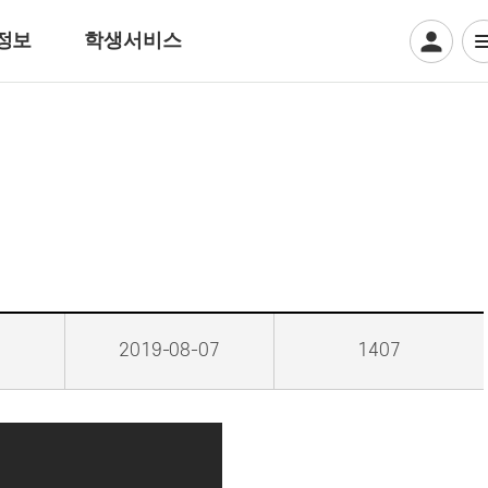
정보
학생서비스
디지털일러스트계열
웹툰만화
디지털애니메이션
게임그래픽
크리에이티브 일러스트
뷰티아트계열
2019-08-07
1407
헤어디자인
방송헤어[특수&바버헤어]
메이크업 아티스트
특수분장[방송분장]