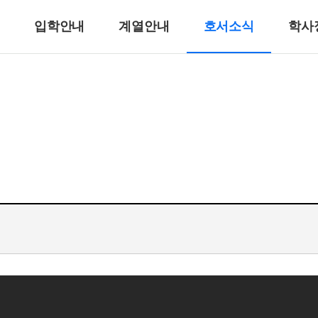
입학안내
계열안내
호서소식
학사
반려동물계열
반려견훈련ㆍ행동수정
반려동물미용
리
바이오동물
반려동물매개치료
고양이관리
호텔제과제빵계열
호텔식음료서비스계열
호텔제과제빵
바리스타
호텔바텐더
호텔리어[호텔식음료]