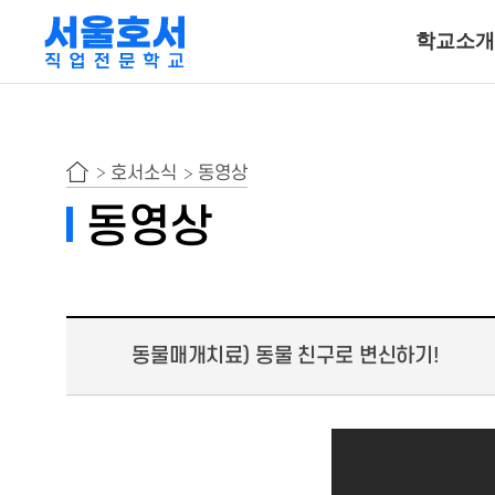
학교소개
특수동물사육
호서소식
동영상
동물보건ㆍ재활물
동영상
곤충사육
호텔조리계열
동물매개치료) 동물 친구로 변신하기!
호텔조리