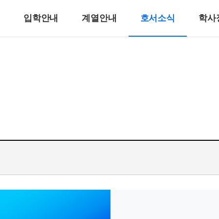
입학안내
계열안내
호서소식
학사
반려동물계열
반려견훈련ㆍ행동수정
반려동물미용
리
바이오동물
반려동물매개치료
고양이관리
호텔제과제빵계열
호텔식음료서비스계열
호텔제과제빵
바리스타
호텔바텐더
호텔리어[호텔식음료]