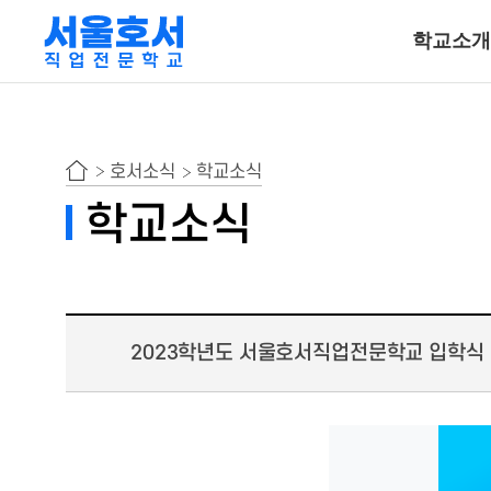
학교소개
특수동물사육
호서소식
학교소식
동물보건ㆍ재활물
학교소식
곤충사육
호텔조리계열
2023학년도 서울호서직업전문학교 입학식
호텔조리