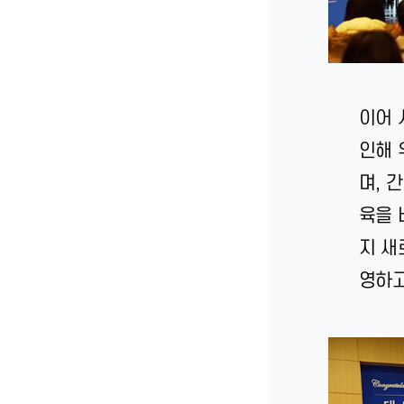
이어 
인해 
며, 
육을 
지 새
영하고