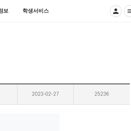
정보
학생서비스
디지털일러스트계열
웹툰만화
디지털애니메이션
게임그래픽
크리에이티브 일러스트
뷰티아트계열
2023-02-27
25236
헤어디자인
방송헤어[특수&바버헤어]
메이크업 아티스트
특수분장[방송분장]