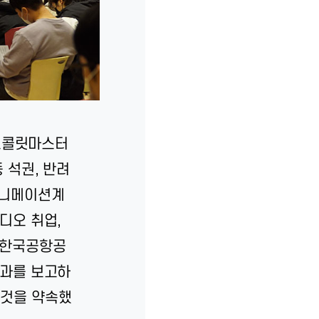
초콜릿마스터
 석권, 반려
애니메이션계
디오 취업,
에 한국공항공
성과를 보고하
 것을 약속했