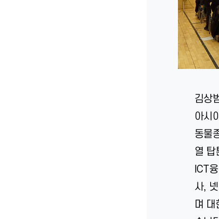
김상
아시아
동물종
열 탑
ICT
사, 
며 대