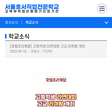
호서소식
학교소식
학교소식
[호텔조리계열] 고등학생 라면대회 고교 라끼왕 개최
2022-05-10
조회수 : 113791