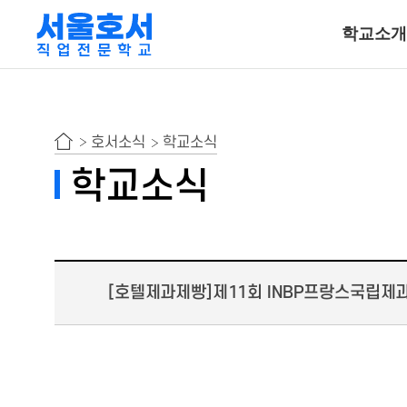
학교소개
특수동물사육
호서소식
학교소식
동물보건ㆍ재활물
학교소식
곤충사육
호텔조리계열
[호텔제과제빵]제11회 INBP프랑스국립제
호텔조리