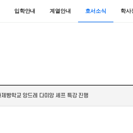
입학안내
계열안내
호서소식
학사
반려동물계열
반려견훈련ㆍ행동수정
반려동물미용
리
바이오동물
반려동물매개치료
고양이관리
호텔제과제빵계열
호텔식음료서비스계열
과제빵학교 앙드레 다미앙 셰프 특강 진행
호텔제과제빵
바리스타
호텔바텐더
호텔리어[호텔식음료]