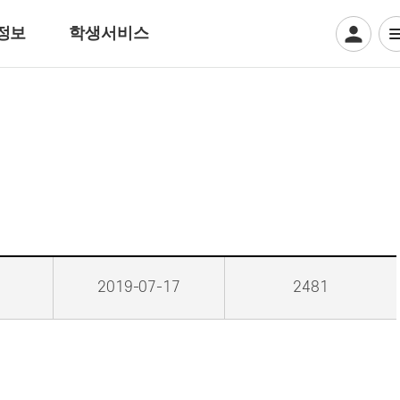
정보
학생서비스
디지털일러스트계열
웹툰만화
디지털애니메이션
게임그래픽
크리에이티브 일러스트
뷰티아트계열
2019-07-17
2481
헤어디자인
방송헤어[특수&바버헤어]
메이크업 아티스트
특수분장[방송분장]