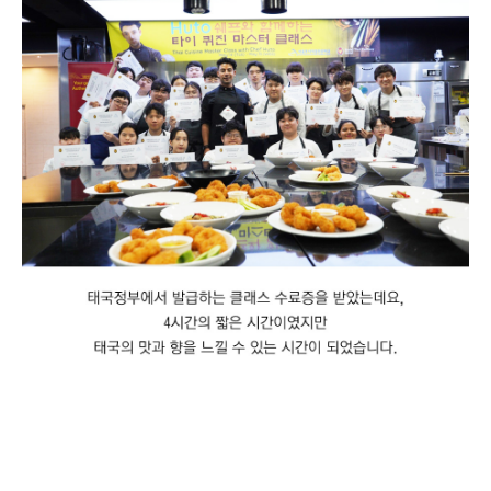
이번 후토셰프의 특강은 태국 정부가 주도하고 있는‘Thailand Kitchen of the
World’의 일환으로태국음식과 태국산 식자재의 인지도를 높이기
위해태국대사관의 전폭적인 지지가 있었습니다.특강 당일에는 ‘씽텅
랍피쎗판’ 주한태국대사님과주한태국대사관 관계자 분들이 참석해 자리를
빛내주셨습니다.