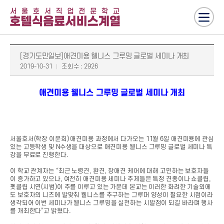
[경기도민일보]애견미용 웰니스 그루밍 글로벌 세미나 개최
2019-10-31
조회수 : 2926
애견미용 웰니스 그루밍 글로벌 세미나 개최
서울호서(학장 이운희) 애견미용 과정에서 다가오는 11월 6일 애견미용에 관심
있는 고등학생 및 N수생을 대상으로 애견미용 웰니스 그루밍 글로벌 세미나 특
강을 무료로 진행한다.
이 학교 관계자는 “최근 노령견, 환견, 장애견 케어에 대해 고민하는 보호자들
이 증가하고 있으나, 여전히 애견미용 세미나 주제들은 특정 견종이나 쇼클립,
펫클립 시연(시범)이 주를 이루고 있는 가운데 본교는 이러한 화려한 기술외에
도 보호자의 니즈에 발맞춰 웰니스를 추구하는 그루머 양성이 필요한 시점이라
생각되어 이번 세미나가 웰니스 그루밍을 실천하는 시발점이 되길 바라며 행사
를 개최한다”고 밝혔다.