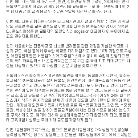
이번 세미나는 1부 테마로 노견, 환견, 장애견을 위한 그루밍, 2부에서는 반려
동물보호자에게 데일리케어(위생관리)를 교육하는 그루머로 진행되며 1부, 2
부 행사 종료 후 질의 응답 및 수료증 전달의 시간으로 마무리 된다.
이번 세미나를 진행하는 강사는 타 교육기관에서 절대 진행할 수 없는 이 학교
만의 글로벌 특화 교육 과정으로 이번 세미나는 일본 콘노신야 강사가 진행한
다. 콘노신야상은 현 교토지역 모펫잇츄츄 dogsalon 대표이자 이 분야에서 최
고의 권위자로 통한다.
현재 서울호서는 전문학교 중 최초로 반려동물 관련 과정을 개설한 학교로 시
설과 규모, 취업 등에서 우수한 학교로 자리매김하고 있다. 10개 과정으로 구성
된 애완동물계열은 서울캠퍼스와 파주캠퍼스에서 동시에 수업이 진행되고 있
으며 특히 파주캠퍼스 내 곤충과학관은 교육 기관 중 국내 최초 최대 규모의 시
설을 자랑하고 있으며 각 과정별로 전문 시설을 갖추고 있다.
서울캠퍼스와 파주캠퍼스에 곤충박물관을 비롯해, 동물매개치료센터, 특수동
물사육장 및 동물사육장, 실험동물실, 애견훈련장, 애견미용실습장 등등 각 전
문시설을 갖추고 있다. 또한 각 과정별로 동아리가 모두 운영되고 있어, 다른 과
정에 관심이 있는 학생들은 동아리를 통해 공부를 할 수 있다. 또한 국내 교육기
관 최초, 최대 규모로 추진 중인『동물생태교육파크』착공식이 9월 24일 파주캠
퍼스에서 착공식을 시작으로 현재 공사 중에 있으며 내년 7월부터 운영에 들어
간다. 개장하게 되면 특수동물사육장은 물론 특수동물 강의동, 관리동, 수중생
물관, 학생수렵시설을 갖추어 동물교육분야에서는 타의 추종을 불허하는 입지
를 구축하게 되고, 여기에 더하여 숲생태체험공간 까지 완공하게 되면, 동물생
태 교육체험시설로는 국내 최대 규모를 자랑하게 된다.
한편 『동물생태교육파크』는 앞으로 본교 반려동물계열 재학생들의 전공실무
능력을 강화하는 장으로 활용하는 것은 물론, 재학생들에게 학교에서 교육받은