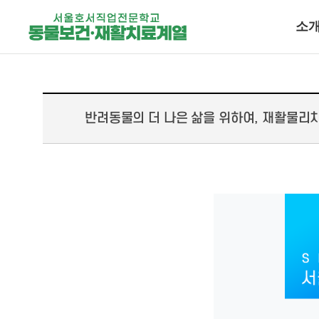
소
반려동물의 더 나은 삶을 위하여, 재활물리