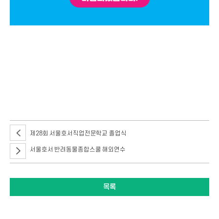
반려동물계열 사육사&펫푸드 체험 / 서울호서 반려동물계열 1st 체험학교 /
사육사&펫푸드 체험현장 / 참가대상:고등학생 선착순 40명 / 일시:2022년 4월
16일(토) 13~15 / 장소:서울호서 서울캠퍼스 반려동물플레이스 /
행사내용:1사육사 체험(특수동물사육전공) 사육사가 되는 방법을 배우고,
사육사의 기본인 동물들과 교감 체험 / 2.펫푸드 체험(반려동물매개복지전공)
함께하는 동물복지! 건강한 펫푸드 만들기 체험 / 본 체험학교는 무료로 진행이
되며, 현장 상황에 따라 체험학교 일정이 변경 혹은 취소가 될 수 있습니다.
제28회 서울호서직업전문학교 졸업식
서울호서 반려동물종합스쿨 해외연수
목록