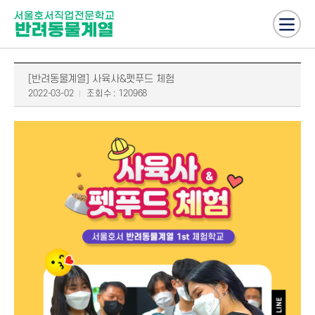
[반려동물계열] 사육사&펫푸드 체험
2022-03-02
조회수 : 120968