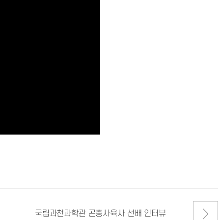
국립과천과학관 곤충사육사 선배 인터뷰