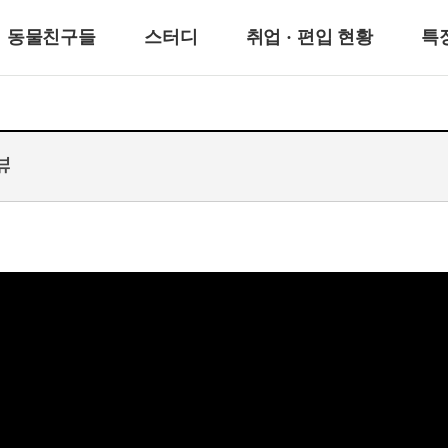
동물친구들
스터디
취업 · 편입 현황
특
뷰