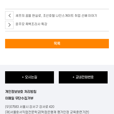
셰프의 꿈을 현실로, 조선호텔 나인스게이트 취업 선배 이야기
윤주모 흑백조리사 특강
목록
+ 오시는길
+ 교내전화번호
개인정보보호 처리방침
이메일 무단수집거부
(우)07583 서울시 강서구 강서로 420
(재)서울호서직업전문학교(학점은행제 평가인정 교육훈련기관)