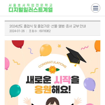
2024년도 졸업식 및 졸업가운·선물·앨범·증서 교부 안내
2024-01-26
조회수 : 6916062