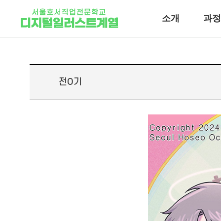
소개
과정
전O기