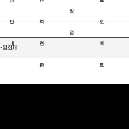
정
진
프
장
안
학
로
점
내
현
젝
)-임희재
황
트