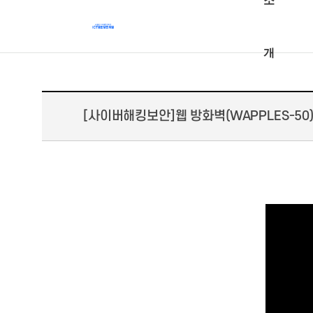
소
개
[사이버해킹보안]웹 방화벽(WAPPLES-50