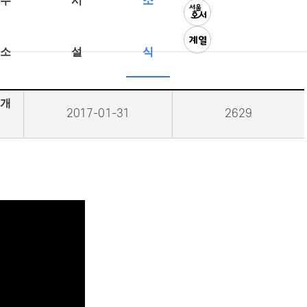
수
시
소
소
설
식
개
2017-01-31
2629