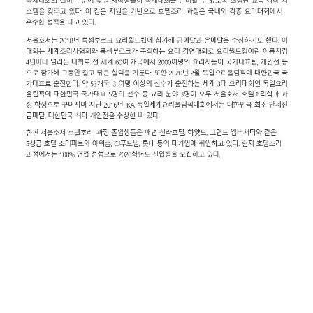
호텔조리, 2019 FHC 상하이국제요리대회 금메달 수상
서울호서(이사장 이운희) 호텔조리과 과정은 지난 11월 12일부터 14일까지 중
국 상하이 New International Expo Centre에서 열린 2019 FHC 상하이 국제요
리대회에서 금메달 2개, 은메달 1개, 동메달 4개를 수상했다.
이번 대회는 세계조리사협회인 WACS인증 대회로 600여 명의 셰프와 110명
의 심사위원이 참가하는 아시아 최대규모의 요리대회이다. 호텔조리 과정 김동
석 교수, 호텔제과제빵 과정 김동석 교수도 심사위원으로 참석했다.
주니어 국가대표인 호텔조리 과정 문동민, 최상훈, 황원규 학생과 호텔제과제
빵 과정 오경은 학생은 5시간 동안 12인분 3코스를 라이브로 진행하는 고멧팀
부문에서 금메달을 수상했으며, 비프 부문에 박재완 학생이 금메달, 김유라 학
생이 동메달, 파스타 부문에서 박기성 학생이 은메달, 김유라 학생이 동메달을