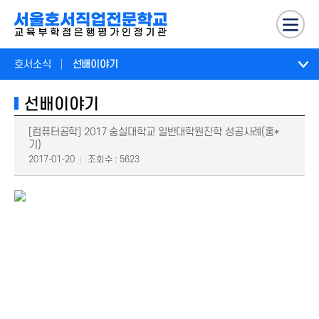
호서소식
선배이야기
선배이야기
[컴퓨터공학] 2017 숭실대학교 일반대학원진학 성공사례(홍*
기)
2017-01-20
조회수 : 5623
안녕하세요? 2012학번 홍*기입니다. 저는 고등학교 때까지만 해도
공부보다는 놀기를 더 좋아 했습니다. 그러다 막상 진로를 선택할 시기가 되자
막연하게 평소에 컴퓨터쪽에 관심이 많았으니 컴퓨터 쪽 기술을 배워보자는
생각으로 찾아보다 실무위주의 교육을 진행하고 있다는 서울호서에 입학을
하였습니다.