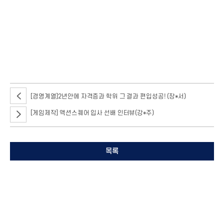
[경영계열]2년안에 자격증과 학위 그 결과 편입성공! (장*서)
[게임제작] 액션스퀘어 입사 선배 인터뷰(강*주)
목록