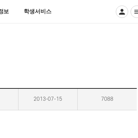
정보
학생서비스
디지털일러스트계열
게임그래픽
웹툰만화
디지털애니메이션
크리에이티브 일러스트
뷰티아트계열
2013-07-15
7088
헤어디자인
방송헤어[특수&바버헤어]
메이크업 아티스트
특수분장[방송분장]