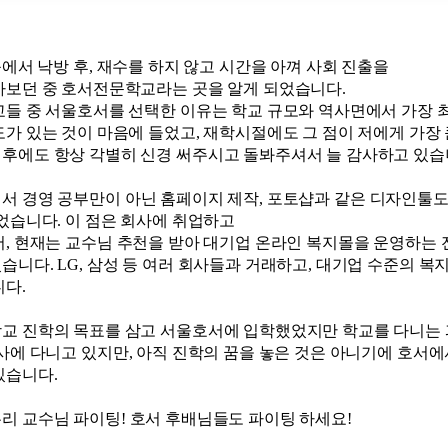
능에서 낙방 후
,
재수를 하지 않고 시간을 아껴 사회 진출을
아보던 중 호서전문학교라는 곳을 알게 되었습니다
.
교들 중 서울호서를 선택한 이유는 학교 규모와
역사면에서
가장 
도가 있는 것이 마음에 들었고
,
재학시절에도 그 점이 저에게 가장
후에도 항상 각별히 신경 써주시고 돌봐주셔서 늘 감사하고 있
에서
경영 공부만이 아닌 홈페이지 제작
,
포토샵과
같은
디자인툴
있었습니다
.
이 점은 회사에 취업하고
어
,
현재는 교수님 추천을 받아 대기업 온라인
복지몰을
운영하는 
있습니다
. LG,
삼성 등 여러 회사들과 거래하고
,
대기업 수준의 복
니다
.
교 진학의 목표를 삼고 서울호서에 입학했었지만 학교를 다니는 
사에 다니고 있지만
,
아직 진학의 꿈을 놓은 것은 아니기에 호서에
있습니다
.
리 교수님 파이팅
!
호서 후배님들도 파이팅 하세요
!