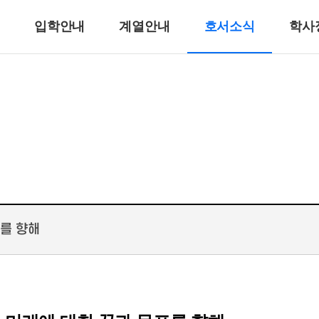
입학안내
계열안내
호서소식
학사
반려동물계열
반려견훈련ㆍ행동수정
반려동물미용
리
바이오동물
반려동물매개치료
고양이관리
호텔제과제빵계열
호텔식음료서비스계열
표를 향해
호텔제과제빵
바리스타
호텔바텐더
호텔리어[호텔식음료]