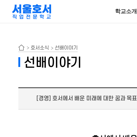
학교소개
특수동물사육
호서소식
선배이야기
동물보건ㆍ재활물
선배이야기
곤충사육
호텔조리계열
[경영] 호서에서 배운 미래에 대한 꿈과 목
호텔조리