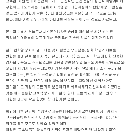
교수법, 시설 면에서 뿐만 아니라 더 근원적인 인간 존중의 정신적 바탕위에서
구현하고자 노력하는 서울호서 시각영상디자인과정에 무한한 애정과 관심을
갖고 있기에 기회가 닿을 적마다 때와 장소를 불문하고 적극적으로 소개해
왔다. 아마 이런 경우가 본인 하나에만 국한된 일이 아닐 것으로 사료된다.
본인이 이렇게 서울호서 시각영상디자인과정에 애정을 갖게 된 것은 한
졸업생의 어머님이 학교에 대해 들려주신 진솔한 말씀이 계기가 되었다.
딸이 입학할 당시에 별 기대를 갖지 않았던 부모님은, 점차 학생의 새로운
변화를 보며 딸을 보는 시각이 달라지기 시작하였고, 결국 학교에 대한 진정한
감사의 마음으로 귀결되었다는 내용의 말씀은 우리 모두의 가슴에 감동으로 와
닿았다. 여기서 우리는 서울호서가 단순한 지식의 전달이나 기술의 도제교육
차원이 아닌, 한 학생의 능력을 계발하고 특성을 파악하는 데에 역점을 두고
있다는 것을 알 수 있으며 해당 학생이 보여주는 활력에 찬 삶의 변화로
말미암아 그 가정의 모든 가족 분들이 더욱 화목하게되고 진취적이 되었다는
것은 매우 훌륭한 교육적 성과가 아닐 수 없다. 모든 학교가 이렇다면 우리
사회는 대단히 밝고 희망에 찬 사회가 될 것이다.
학교에 대한 신뢰와, 희망으로 가득한 마음들은 서울호서의 학장님과 여러
교수님들의 헌신적인 노력과 여러 학생들의 긍정적이고 적극적인 활동으로
열매를 맺은 것으로 말할 수 있을 것이다.
이점은, 교수님들과 학생들의 신뢰와 존경을 바탕으로 한 ‘사람과 사람’의