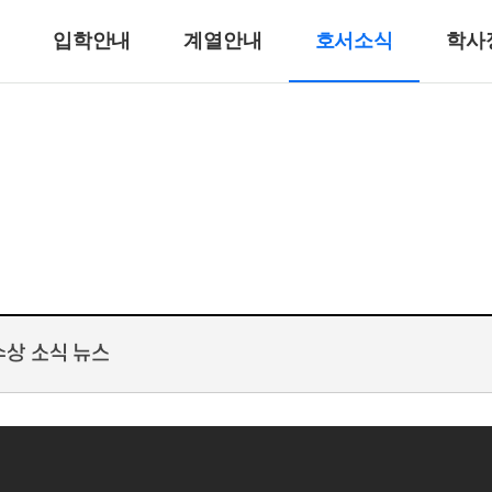
입학안내
계열안내
호서소식
학사
반려동물계열
반려견훈련ㆍ행동수정
반려동물미용
리
바이오동물
반려동물매개치료
고양이관리
호텔제과제빵계열
호텔식음료서비스계열
수상 소식 뉴스
호텔제과제빵
바리스타
호텔바텐더
호텔리어[호텔식음료]