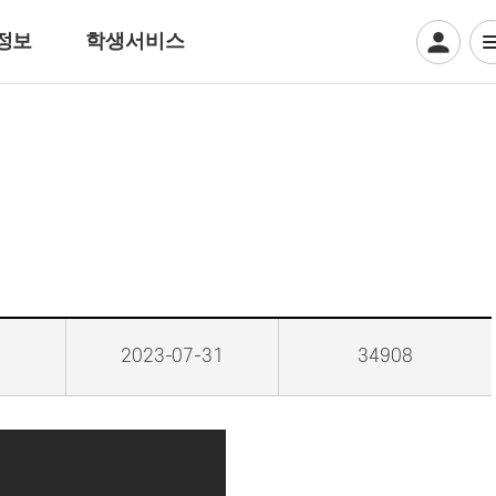
정보
학생서비스
디지털일러스트계열
웹툰만화
디지털애니메이션
게임그래픽
크리에이티브 일러스트
뷰티아트계열
2023-07-31
34908
헤어디자인
방송헤어[특수&바버헤어]
메이크업 아티스트
특수분장[방송분장]