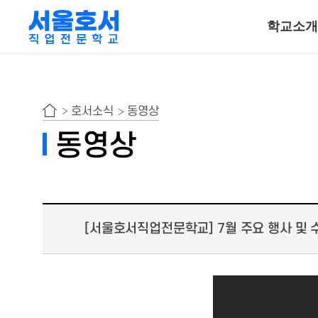
학교소개
특수동물사육
호서소식
동영상
동물보건ㆍ재활물
동영상
곤충사육
호텔조리계열
[서울호서직업전문학교] 7월 주요 행사 및 
호텔조리