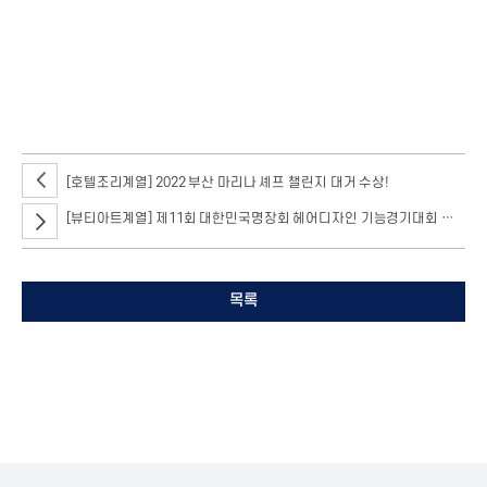
반려견 건강 체크, 동물생태교육파크 투어 및 특수동물들과의 교감, 이렇게 세
파트로 진행됐는데요.
[호텔조리계열] 2022 부산 마리나 셰프 챌린지 대거 수상!
[뷰티아트계열] 제11회 대한민국명장회 헤어디자인 기능경기대회 수상 소식
목록