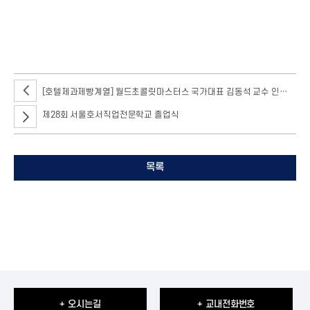
이사장님은 구정을 맞이하여 훈훈한 덕담과 함께 세뱃돈도 주셨습니다.
[호텔제과제빵계열] 월드초콜릿마스터스 국가대표 김동석 교수 인터뷰 진행
제28회 서울호서직업전문학교 졸업식
목록
+ 오시는길
+ 교내전화번호