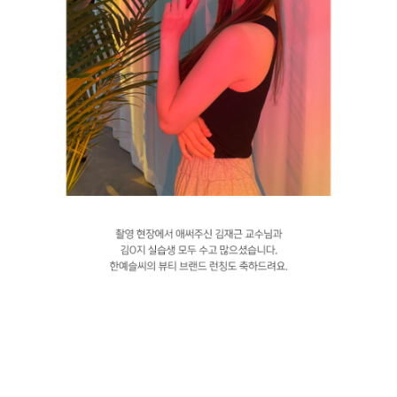
서울호서직업전문학교 뷰티예술계열 메이크업아티스트과정 한예슬 화장품 브
랜드 런칭 촬영 메이크업 실습현장 서울호서 메이크업아티스트과정 김O지 실
습생과 김재근 교수님께서 한예슬씨의 화장품 런칭 촬영 현장에 다녀오셨어요.