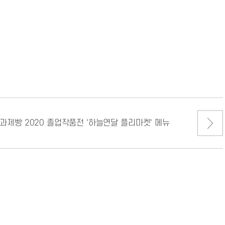
서 자격증 취득률이 95.8%가
과제빵 2020 졸업작품전 '하늘연달 플리마켓' 메뉴