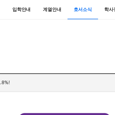
입학안내
계열안내
호서소식
학사
반려동물계열
반려견훈련ㆍ행동수정
반려동물미용
리
바이오동물
반려동물매개치료
고양이관리
호텔제과제빵계열
호텔식음료서비스계열
.8%!
호텔제과제빵
바리스타
호텔바텐더
호텔리어[호텔식음료]