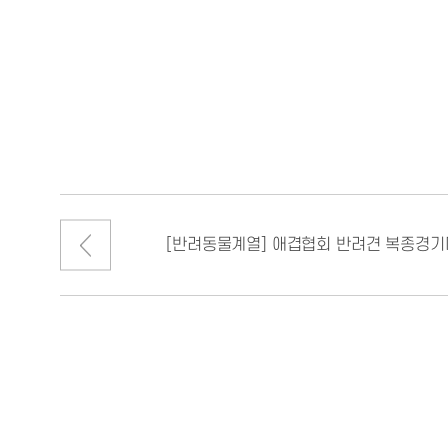
2020년도 과정평가형
나왔습니다!!
[반려동물계열] 애겹협회 반려견 복종경기