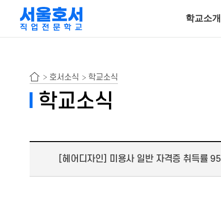
학교소개
특수동물사육
호서소식
학교소식
동물보건ㆍ재활물
학교소식
곤충사육
호텔조리계열
[헤어디자인] 미용사 일반 자격증 취득률 95
호텔조리