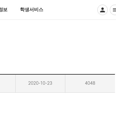
정보
학생서비스
디지털일러스트계열
웹툰만화
디지털애니메이션
게임그래픽
크리에이티브 일러스트
뷰티아트계열
2020-10-23
4048
헤어디자인
방송헤어[특수&바버헤어]
메이크업 아티스트
특수분장[방송분장]