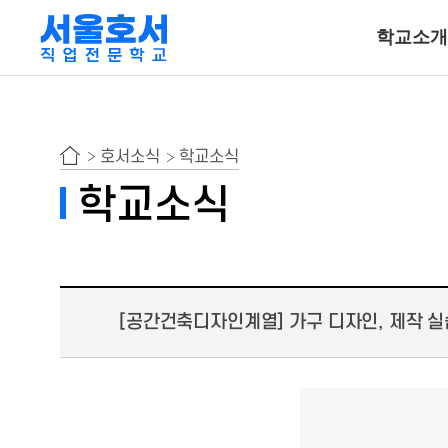
학교소개
특수동물사육
호서소식
학교소식
동물보건ㆍ재활물
학교소식
곤충사육
호텔조리계열
[공간건축디자인계열] 가구 디자인, 제작 실
호텔조리