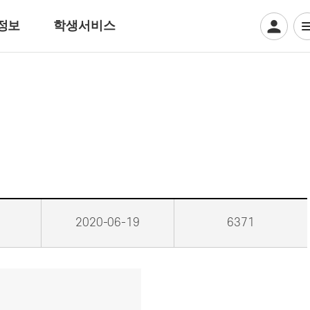
정보
학생서비스
디지털일러스트계열
웹툰만화
디지털애니메이션
게임그래픽
크리에이티브 일러스트
뷰티아트계열
2020-06-19
6371
헤어디자인
방송헤어[특수&바버헤어]
메이크업 아티스트
특수분장[방송분장]