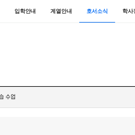
입학안내
계열안내
호서소식
학사
반려동물계열
반려견훈련ㆍ행동수정
반려동물미용
리
바이오동물
반려동물매개치료
고양이관리
호텔제과제빵계열
호텔식음료서비스계열
습 수업
호텔제과제빵
바리스타
호텔바텐더
호텔리어[호텔식음료]