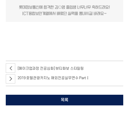
서울호서 ICT융합보안계열을 졸업한 16학번 김○영 학생이2019년 상반기
SPEC태클 채용을 통해롯데정보통신에 합격했다고 해요!
[메이크업과정 전공심화] 뷰티화보 스타일링
2019 호텔관광카지노 해외전공실무연수 PartⅠ
목록