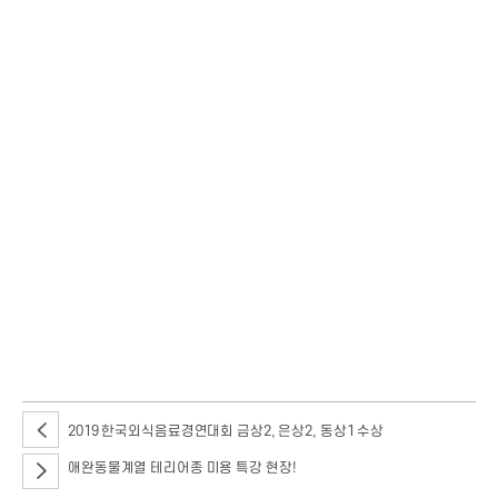
안녕하세요~ 지난 5월 25일 애완동물계열에 진학을 꿈꾸는고등학생들을 위해
진학 설명회와 더불어애완동물계열 훈련 체험이 진행되었는데요~국내 최대
규모를 자랑하는 애완동물계열 파주캠퍼스에서 진행하는만큼정말 다양한
프로그램이 준비되어있었습니다!
2019 한국외식음료경연대회 금상2, 은상2, 동상1 수상
애완동물계열 테리어종 미용 특강 현장!