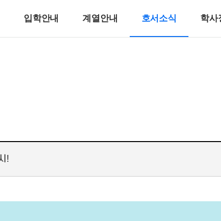
입학안내
계열안내
호서소식
학사
반려동물계열
반려견훈련ㆍ행동수정
반려동물미용
리
바이오동물
반려동물매개치료
고양이관리
호텔제과제빵계열
호텔식음료서비스계열
시!
호텔제과제빵
바리스타
호텔바텐더
호텔리어[호텔식음료]