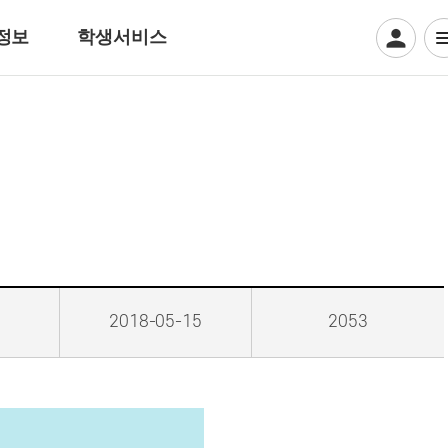
정보
학생서비스
디지털일러스트계열
웹툰만화
디지털애니메이션
게임그래픽
크리에이티브 일러스트
뷰티아트계열
2018-05-15
2053
헤어디자인
방송헤어[특수&바버헤어]
메이크업 아티스트
특수분장[방송분장]