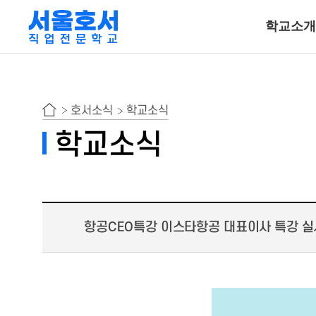
학교소개
특수동물사육
호서소식
학교소식
동물보건ㆍ재활물
학교소식
곤충사육
호텔조리계열
항공CEO특강 이스타항공 대표이사 특강 실
호텔조리