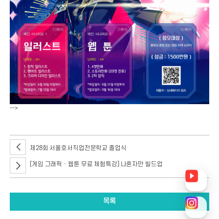
-->
제28회 서울호서직업전문학교 졸업식
[게임 그래픽ㆍ웹툰 무료 체험특강] 나혼자만 빌드업
목록