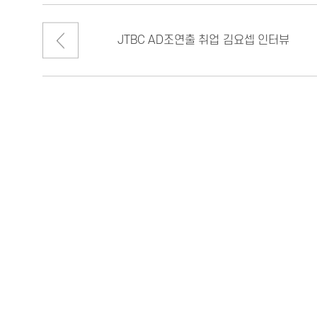
JTBC AD조연출 취업 김요셉 인터뷰