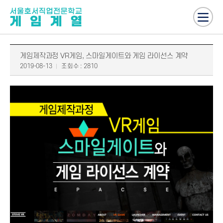
게임제작과정 VR게임, 스마일게이트와 게임 라이선스 계약
2019-08-13
조회수 : 2810