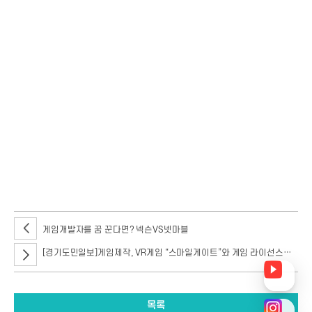
날이 갈수록 VR게임의 인기는 높아지고 다양한 장르의 VR게임들이 나오고
있는데요~테일즈런너, 소울워커, 에픽세븐 등을 개발한 스마일게이트에서
서울호서 게임학과 학생들이 제작한 VR게임 에팍스와 라이선스 계약을
맺었다고 합니다!
게임개발자를 꿈 꾼다면? 넥슨VS넷마블
[경기도민일보]게임제작, VR게임 “스마일게이트”와 게임 라이선스 체결
목록