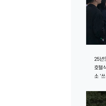
25년
호텔식
소 '