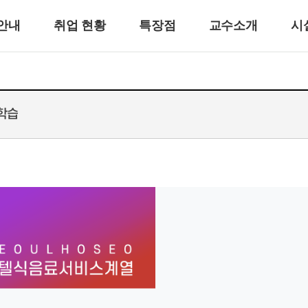
안내
취업 현황
특장점
교수소개
시
학습