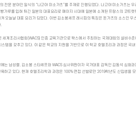
 전문 분야인 일식의 “나고야 미소가츠”를 주제로 진행되었다. 나고야 미소가츠는 
, 빵가루를 입혀 튀긴 일본의 대표요리로 메이지 시대에 일본에 소개된 프랑스의 코트렛
켜 오늘날 대표 요리가 되었다. 이번 김소봉셰프 레시피의 특징은 돈가츠의 소스인 우
.
은 세계조리사협회(WACS) 인증 교육기관으로 왁스에서 주최하는 국제대회의 설비수
시스템을 갖추고 있다. 이 같은 학교의 지원을 기반으로 이 학교 호텔조리과 과정은 국
에는 남성렬, 김소봉 스타셰프와 WACS 심사위원이자 국가대표 감독인 김동석 심화과정
하고 있다. 현재 호텔조리학과 과정은 100% 면접 선발로만 2019학년도 신입생을 모