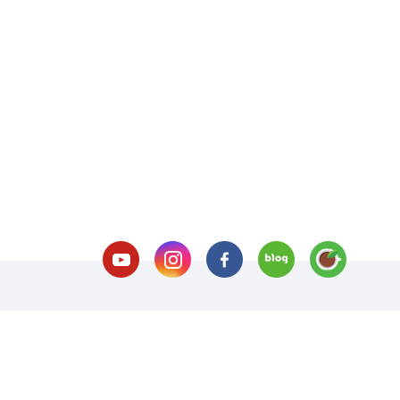
호 처리방침
이메일 무단수집거부
오시는길
교내전화번
(재)서울호서직업전문학교(학점은행제 평가인정 교육훈련기관)
사업자번호 109-8
l:02-3660-0200, Fax:02-3662-2707)
재학생문의(Tel:02-3660-0100)
F