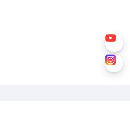
호
패밀리사이트
2-06777
원일용학장
clccclcc@shoseo.ac.kr
ax:02-3662-5050)