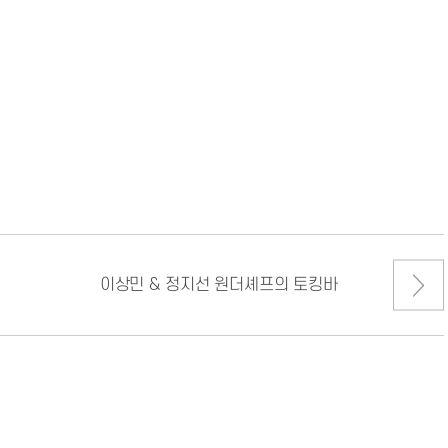
이상민 & 정지선 원더셰프의 토킹바