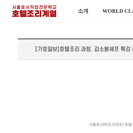
소개
WORLD CL
​[기호일보]호텔조리 과정, 김소봉셰프 특강
서울호서(학장 이운희) 호텔