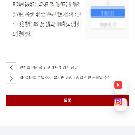
[인천일보]전국 고교 쉐프 최강전 성료
[SBSCNBC]호텔조리, 필리핀 커리너리컵 전원 금메달 수상
목록