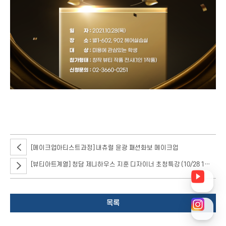
‘2021’ 서울호서 시저 킹 뷰티 콘테스트
[메이크업아티스트과정] 내츄럴 윤광 패션화보 메이크업
[뷰티아트계열] 청담 제니하우스 지훈 디자이너 초청특강 (10/28 13시30분)
목록