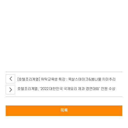
서울호서직업전문학교 호텔조리계열에서 고교 파스타 대회가 2022년 7월 2일
(토) 호텔조리 실습실에서 전국고등학교 2~3학년생을 대상으로 진행됩니다.
고교 파스타 대회 / 일시:2022년 7월 2일(토) 오전 10시 / 장소:
서울호서직업전문학교 호텔조리실습실 / 대상:전국고등학교 2~3학년생 /
규정:재료비 1만원 학교에서 지급 *소금, 설탕, 식용유 외 모든 재료는 참가자
준비 / 1등 1명 상장과 상금 30만원 1학기 등록금 전액 장학금 / 2등 2명 상장과
상금 20만원 1학기 등록금 50% 장학금 / 3등 3명 상장과 상금 10만원 1학기
등록금 100만원 장학금 / *참가자 전원 기념품 지급 *상장은 대회 당일 지급 *
상금은 신입생오리엔테이션 지급 * 장학금은 입학 후 1학기 성적 평점 2.5이상
시 지급
[호텔조리계열] 위탁교육생 특강 : 목살스테이크&봄나물 치미추리
호텔조리계열, '2022 대한민국 국제요리 제과 경연대회' 전원 수상
목록