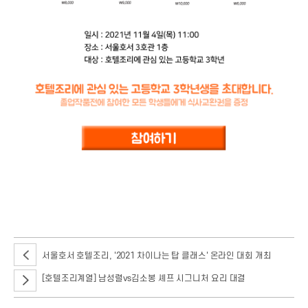
제 13회 호텔조리계열 졸업작품전 투데이 푸드장터
서울호서 호텔조리, '2021 차이나는 탑 클래스' 온라인 대회 개최
[호텔조리계열] 남성렬vs김소봉 셰프 시그니처 요리 대결