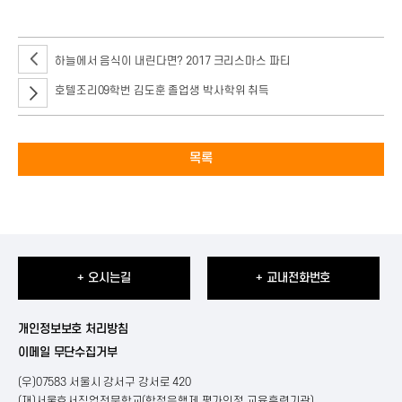
하늘에서 음식이 내린다면? 2017 크리스마스 파티
호텔조리09학번 김도훈 졸업생 박사학위 취득
목록
+ 오시는길
+ 교내전화번호
개인정보보호 처리방침
이메일 무단수집거부
(우)07583 서울시 강서구 강서로 420
(재)서울호서직업전문학교(학점은행제 평가인정 교육훈련기관)