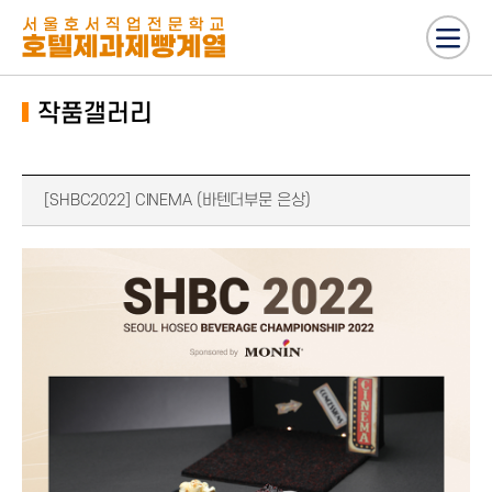
작품갤러리
[SHBC2022] CINEMA (바텐더부문 은상)