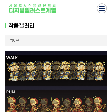
작품갤러리
박O은