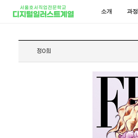
소개
과정
정O희